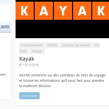
Comparateurs
Hôtels
Location de voiture
Vol
Train
Voyage
Kayak
10/12/2018
ques
KAYAK recherche sur des centaines de sites de voyage
et trouve les informations qu’il vous faut pour prendre
la meilleure décision
Lire la suite