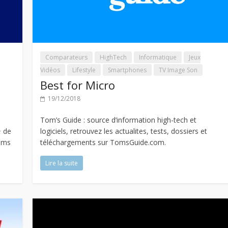
Comparateurs
HighTech
Informatique
Jeux
Vidéos
Lifestyle
Smartphones
TV Image Son
Best for Micro
19/12/2018
Tom’s Guide : source d’information high-tech et
+ de
logiciels, retrouvez les actualites, tests, dossiers et
eams
téléchargements sur TomsGuide.com.
Lire la suite