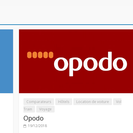
Comparateurs
Hôtels
Location de voiture
Vol
Train
Voyage
Opodo
19/12/2018