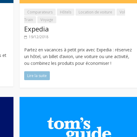
Comparateurs
Hôtels
Location de voiture
Vol
Train
Voyage
Expedia
19/12/2018
Partez en vacances à petit prix avec Expedia : réservez
s et
un hôtel, un billet d’avion, une voiture ou une activité,
ou combinez les produits pour économiser !
Lire la suite