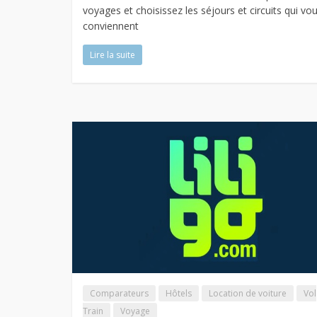
voyages et choisissez les séjours et circuits qui vo
conviennent
Lire la suite
Comparateurs
Hôtels
Location de voiture
Vol
Train
Voyage