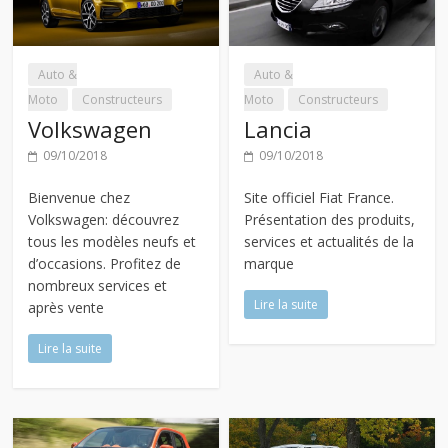
Auto &
Auto &
Moto
Constructeurs
Moto
Constructeurs
Volkswagen
Lancia
09/10/2018
09/10/2018
Bienvenue chez
Site officiel Fiat France.
Volkswagen: découvrez
Présentation des produits,
tous les modèles neufs et
services et actualités de la
d’occasions. Profitez de
marque
nombreux services et
Lire la suite
après vente
Lire la suite