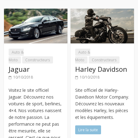
Auto &
Auto &
Moto
Constructeurs
Moto
Constructeurs
Jaguar
Harley Davidson
10/10/2018
10/10/2018
Visitez le site officiel
Site officiel de Harley-
Jaguar. Découvrez nos
Davidson Motor Company.
voitures de sport, berlines,
Découvrez les nouveaux
4×4. Nos voitures naissent
modèles Harley, les pièces
de notre passion. La
et les équipements.
performance ne peut pas
Lire la suite
être mesurée, elle se
ressent. C’est ce que nous