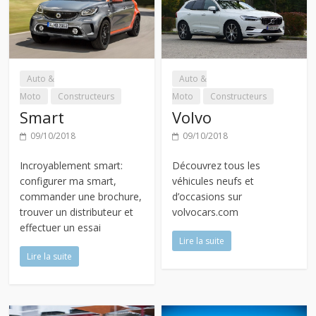
Auto &
Auto &
Moto
Constructeurs
Moto
Constructeurs
Smart
Volvo
09/10/2018
09/10/2018
Incroyablement smart:
Découvrez tous les
configurer ma smart,
véhicules neufs et
commander une brochure,
d’occasions sur
trouver un distributeur et
volvocars.com
effectuer un essai
Lire la suite
Lire la suite