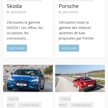
Skoda
Porsche
26/10/2018
26/10/2018
Découvrez la gamme
Découvrez toute la
SKODA ! Les offres, les
gamme des Voitures
occasions, les
sportives de luxe
concessions…
proposées par Porche.
Lire la suite
Lire la suite
Auto &
Auto &
Moto
Constructeurs
Moto
Constructeurs