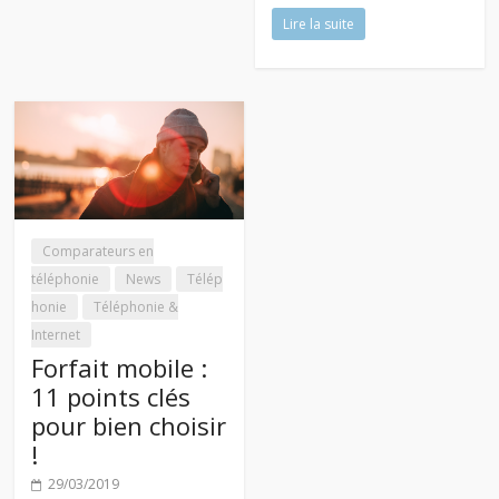
Lire la suite
Comparateurs en
téléphonie
News
Télép
honie
Téléphonie &
Internet
Forfait mobile :
11 points clés
pour bien choisir
!
29/03/2019