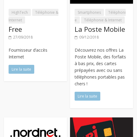
HighTech
Téléphonie &
Smartphones
Téléphoni
Internet
e
Téléphonie & Internet
Free
La Poste Mobile
27/09/2018
09/12/2018
Fournisseur d’accès
Découvrez nos offres La
Internet
Poste Mobile, des forfaits
à bas prix, des cartes
Lire la suite
prépayées avec ou sans
téléphones portables pas
chers !
Lire la suite